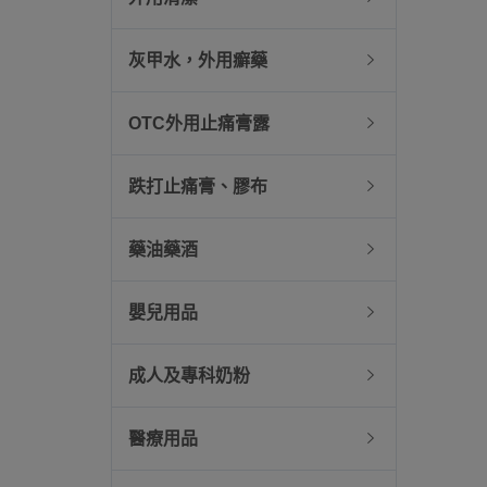
灰甲水，外用癬藥
OTC外用止痛膏露
跌打止痛膏、膠布
藥油藥酒
嬰兒用品
成人及專科奶粉
醫療用品