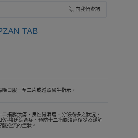
向我們查詢
ZAN TAB
每晚口服一至二片或遵照醫生指示。
十二指腸潰瘍、良性胃潰瘍、分泌過多之狀況，
如佐-埃氏綜合症、預防十二指腸潰瘍復發及緩解
胃酸逆流的症狀。