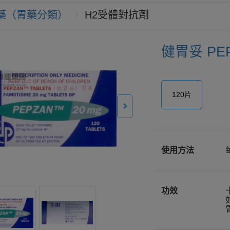
藥（胃藥分類）
H2受體對抗劑
健胃妥 PEP
120片
使用方法
功效