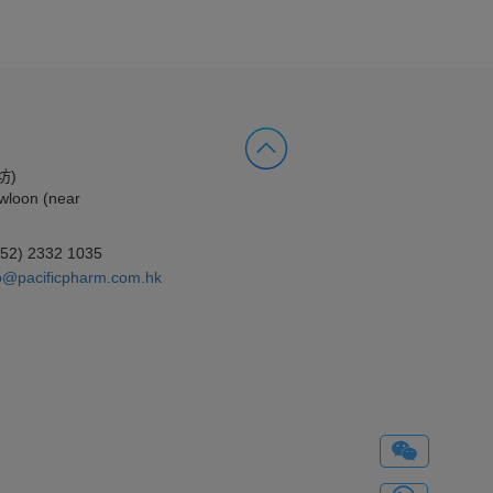
坊)
wloon (near
852) 2332 1035
o@pacificpharm.com.hk