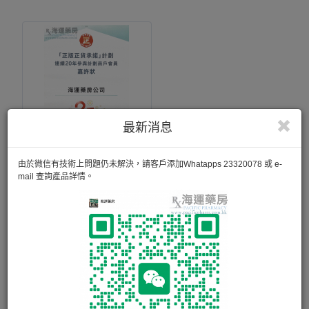
最新消息
正版正貨承諾
由於微信有技術上問題仍未解決，請客戶添加Whatapps 23320078 或 e-
mail 查詢產品詳情。