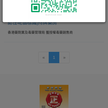
認住呢個標識|持牌藥房
香港藥劑業及毒藥管理局 獲授權毒藥銷售商
«
1
»