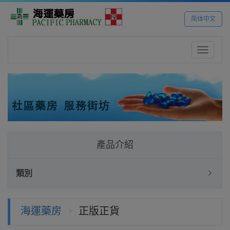
简体中文
Toggle
navigatio
產品介紹
類別
海運藥房
正版正貨