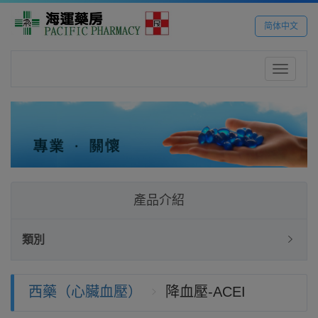
简体中文
Toggle
navigatio
產品介紹
類別
西藥（心臟血壓）
降血壓-ACEI