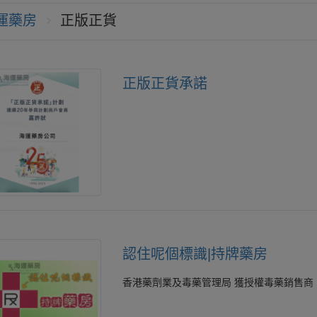
運藥房
正版正貨
正版正貨承諾
認住呢個標識|持牌藥房
香港藥劑業及毒藥管理局 獲授權毒藥銷售商